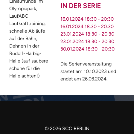
Einlaufrunde im
IN DER SERIE
Olympiapark,
LaufABC,
16.01.2024
18:30
-
20:30
Laufkrafttraining,
16.01.2024
18:30
-
20:30
schnelle Abläufe
23.01.2024
18:30
-
20:30
auf der Bahn,
23.01.2024
18:30
-
20:30
Dehnen in der
30.01.2024
18:30
-
20:30
Rudolf-Harbig-
Halle (auf saubere
Die Serienveranstaltung
schuhe für die
startet am 10.10.2023 und
Halle achten!)
endet am 26.03.2024.
©
2026
SCC BERLIN