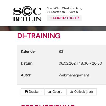
Sport-Club Charlottenburg
36 Sportarten - 1 Verein
LEICHTATHLETIK
DI-TRAINING
Kalender
83
Datum
06.02.2024
18:30
-
20:30
Autor
Webmanagement
Drucken
Google
Outlook (.ics)