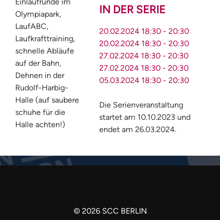
Einlaufrunde im
IN DER SERIE
Olympiapark,
LaufABC,
20.02.2024
18:30
-
20:30
Laufkrafttraining,
20.02.2024
18:30
-
20:30
schnelle Abläufe
27.02.2024
18:30
-
20:30
auf der Bahn,
27.02.2024
18:30
-
20:30
Dehnen in der
05.03.2024
18:30
-
20:30
Rudolf-Harbig-
Halle (auf saubere
Die Serienveranstaltung
schuhe für die
startet am 10.10.2023 und
Halle achten!)
endet am 26.03.2024.
©
2026
SCC BERLIN