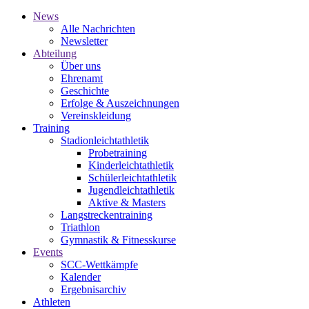
News
Alle Nachrichten
Newsletter
Abteilung
Über uns
Ehrenamt
Geschichte
Erfolge & Auszeichnungen
Vereinskleidung
Training
Stadionleichtathletik
Probetraining
Kinderleichtathletik
Schülerleichtathletik
Jugendleichtathletik
Aktive & Masters
Langstreckentraining
Triathlon
Gymnastik & Fitnesskurse
Events
SCC-Wettkämpfe
Kalender
Ergebnisarchiv
Athleten