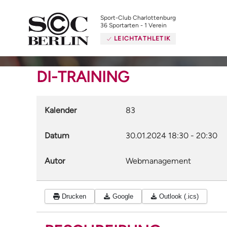
Sport-Club Charlottenburg
36 Sportarten - 1 Verein
LEICHTATHLETIK
DI-TRAINING
Kalender
83
Datum
30.01.2024
18:30
-
20:30
Autor
Webmanagement
Drucken
Google
Outlook (.ics)