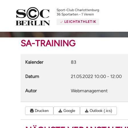
Sport-Club Charlottenburg
36 Sportarten - 1 Verein
LEICHTATHLETIK
SA-TRAINING
Kalender
83
Datum
21.05.2022
10:00
-
12:00
Autor
Webmanagement
Drucken
Google
Outlook (.ics)