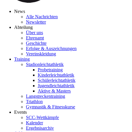
News
Alle Nachrichten
Newsletter
Abteilung
Über uns
Ehrenamt
Geschichte
Erfolge & Auszeichnungen
Vereinskleidung
Training
Stadionleichtathletik
Probetraining
Kinderleichtathletik
Schülerleichtathletik
Jugendleichtathletik
Aktive & Masters
Langstreckentraining
Triathlon
Gymnastik & Fitnesskurse
Events
SCC-Wettkämpfe
Kalender
Ergebnisarchiv