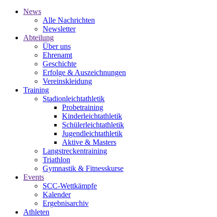
News
Alle Nachrichten
Newsletter
Abteilung
Über uns
Ehrenamt
Geschichte
Erfolge & Auszeichnungen
Vereinskleidung
Training
Stadionleichtathletik
Probetraining
Kinderleichtathletik
Schülerleichtathletik
Jugendleichtathletik
Aktive & Masters
Langstreckentraining
Triathlon
Gymnastik & Fitnesskurse
Events
SCC-Wettkämpfe
Kalender
Ergebnisarchiv
Athleten