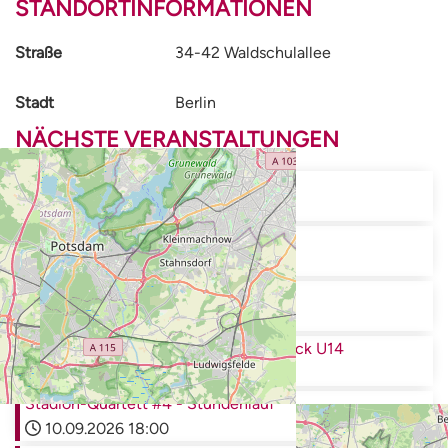
STANDORTINFORMATIONEN
Straße
34-42 Waldschulallee
Stadt
Berlin
NÄCHSTE VERANSTALTUNGEN
Stadion-Quartett #1 - 3.000m
20.08.2026
18:00
Stadion-Quartett #2 - 5.000m
27.08.2026
18:00
Stadion-Quartett #3 - 10.000m
03.09.2026
18:00
Siegfried-Eifrig-Sportfest inkl. BM Block U14
05.09.2026
10:00
Stadion-Quartett #4 - Stundenlauf
10.09.2026
18:00