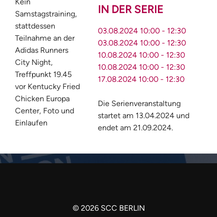
Kein
IN DER SERIE
Samstagstraining,
stattdessen
03.08.2024
10:00
-
12:30
Teilnahme an der
03.08.2024
10:00
-
12:30
Adidas Runners
10.08.2024
10:00
-
12:30
City Night,
10.08.2024
10:00
-
12:30
Treffpunkt 19.45
17.08.2024
10:00
-
12:30
vor Kentucky Fried
Chicken Europa
Die Serienveranstaltung
Center, Foto und
startet am 13.04.2024 und
Einlaufen
endet am 21.09.2024.
©
2026
SCC BERLIN